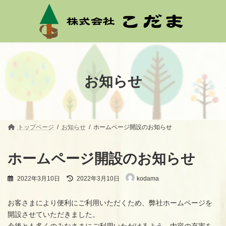
コ
ナ
ン
ビ
テ
ゲ
ン
ー
ツ
シ
へ
ョ
ス
ン
キ
に
ッ
移
お知らせ
プ
動
トップページ
お知らせ
ホームページ開設のお知らせ
ホームページ開設のお知らせ
最
2022年3月10日
2022年3月10日
kodama
終
更
新
お客さまにより便利にご利用いただくため、弊社ホームページを
日
開設させていただきました。
時