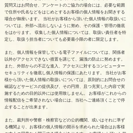
質問又はお問合せ、アンケートのご協力の場合には、必要な範囲
で住所や氏名などをはじめとするお客様の個人情報をお聞きする
場合が御座います。 当社がお客様から頂いた個人情報の取扱いに
ついては、外部へ流出しないように努め、その保護・管理の徹底
をはかります。 収集した個人情報については、取扱い責任者を特
定し、取扱う担当者についても必要最小限の者に限定します。
また、個人情報を保管している電子ファイルについては、関係者
以外がアクセスできない措置を講じて、漏洩の防止に努めます。
また、外部からの不正な進入、アクセスに対するコンピューター
セキュリティを徹底し個人情報の保護にあたります。 当社がお客
様から頂いた個人情報の取扱いについては、原則的にお問合せの
確認などサービスの提供及び、その円滑、且つ充実した内容で実
施するための目的以外には使用致しません。 お客様がこれからの
情報配信をご希望されない場合には、当社へご連絡頂くことで停
止することが出来ます。
また、裁判所や警察・検察官などの公的機関、或いはそれに準ず
る機関より、お客様の個人情報の開示を求められた場合はお客様