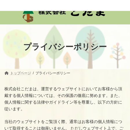
コ
ナ
ン
ビ
テ
ゲ
ン
ー
ツ
シ
へ
ョ
ス
ン
キ
に
ッ
移
プライバシーポリシー
プ
動
トップページ
プライバシーポリシー
株式会社こだまは、運営するウェブサイトにおいてお客様から頂
戴する個人情報については、その保護の徹底に努めます。また、
個人情報に関する法律やガイドライン等を尊重し、以下の方針に
従います。
当社のウェブサイトをご覧頂く際、通常はお客様の個人情報につ
いて取得することは御座いません。 ただしウェブサイト上で、ご