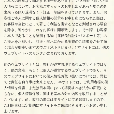
ご本人の同意なく開示する場合があります。 お客様から頂いた個
人情報について、お客様ご本人からのお申し出があった場合のみ
出来うる限り遅滞なく・訂正・削除をさせて頂きます。また、お
客様ご本人に関する個人情報の開示をお申し出になられた際は、
お客様や当社にとって著しく利益を害するなどと判断される場合
を除き、速やかにこれをお客様に開示致します。その際、お客様
ご本人であることを証明する物（運転免許証やパスポート等）の
ご提示をお願いし、訂正・開示にかかる実費のご請求をさせて頂
く場合が御座いますのでご了承下さいませ。) 本サイトには、他の
ウェブサイトへのリンクが含まれております。
他のウェブサイトとは、弊社が運営管理するウェブサイトではな
く、他の業者、もしくは個人が運営するウェブサイトであり、そ
のウェブサイトにおいての個人情報お取り扱いについては、弊社
では責任を負う事は出来ません。 本サイトでは、ご利用者様の個
人情報を保護、または日本国において準拠すべき法令の変更にと
もない、個人情報保護に関する基本方針の内容を改訂することが
ございます。尚、改訂の際には本サイトにて通知致しますので、
ご利用者様は定期的に本サイトをご確認頂きますようお願い申し
上げます。